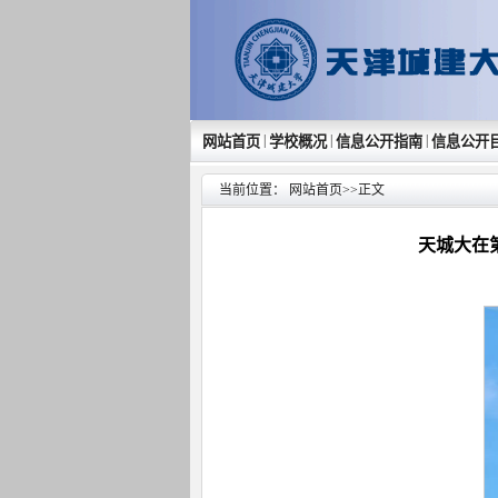
|
|
|
网站首页
学校概况
信息公开指南
信息公开
当前位置：
网站首页
>>
正文
天城大在