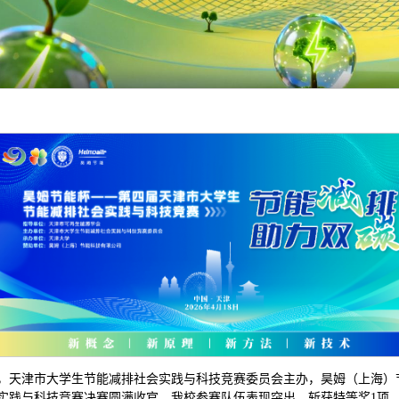
，天津市大学生节能减排社会实践与科技竞赛委员会主办，昊姆（上海）
会实践与科技竞赛决赛圆满收官。我校参赛队伍表现突出，斩获特等奖1项，