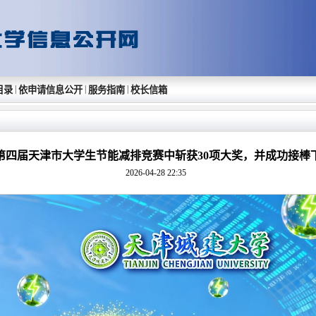
|
|
|
目录
依申请信息公开
服务指南
校长信箱
第四届天津市大学生节能减排竞赛中斩获30项大奖，并成功接棒
2026-04-28 22:35